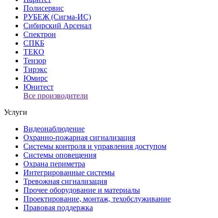
Полисервис
РУБЕЖ (Сигма-ИС)
Сибирский Арсенал
Спектрон
СПКБ
ТЕКО
Тензор
Тирэкс
Юмирс
Юнитест
Все производители
Услуги
Видеонаблюдение
Охранно-пожарная сигнализация
Системы контроля и управления доступом
Системы оповещения
Охрана периметра
Интегрированные системы
Тревожная сигнализация
Прочее оборудование и материалы
Проектирование, монтаж, техобслуживание
Правовая поддержка