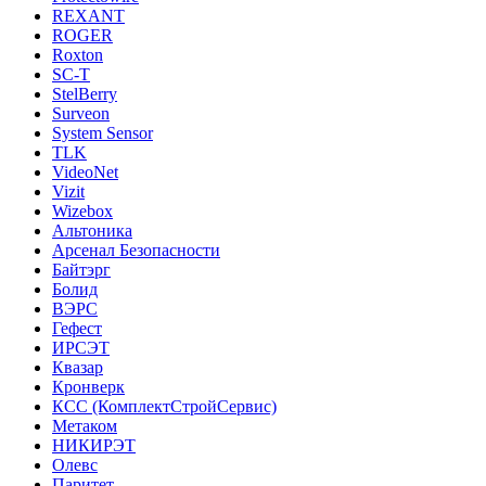
REXANT
ROGER
Roxton
SC-T
StelBerry
Surveon
System Sensor
TLK
VideoNet
Vizit
Wizebox
Альтоника
Арсенал Безопасности
Байтэрг
Болид
ВЭРС
Гефест
ИРСЭТ
Квазар
Кронверк
КСС (КомплектСтройСервис)
Метаком
НИКИРЭТ
Олевс
Паритет