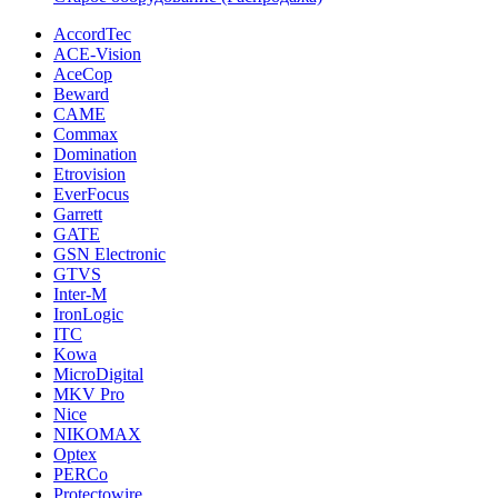
AccordTec
ACE-Vision
AceCop
Beward
CAME
Commax
Domination
Etrovision
EverFocus
Garrett
GATE
GSN Electronic
GTVS
Inter-M
IronLogic
ITC
Kowa
MicroDigital
MKV Pro
Nice
NIKOMAX
Optex
PERCo
Protectowire